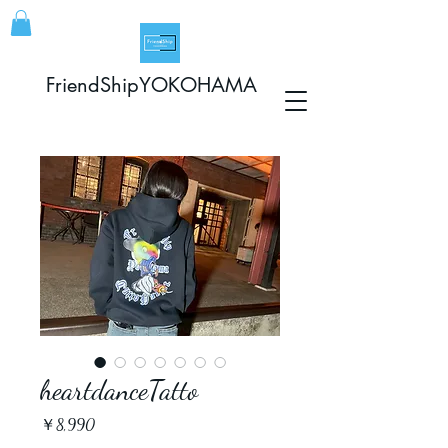
FriendShipYOKOHAMA
heartdanceTatto
価格
￥8,990