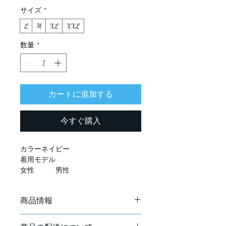
サイズ
*
L
M
XL
XXL
数量
*
カートに追加する
今すぐ購入
カラーネイビー
着用モデル
女性　　　男性
身長166　　　177
サイズＭ　　　　XL
商品情報
■素材